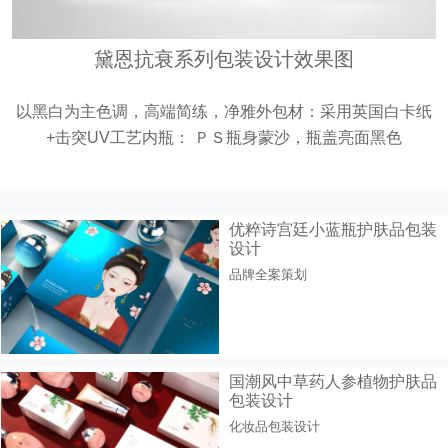
黛恩抗衰系列包装设计效果图
以黑白为主色调，高端简练，净雅外包材：采用英国白卡纸
+击突UV工艺内瓶： ＰＳ瓶身蒙沙，瓶盖亮面黑色
优粹诗宫廷小蓝瓶护肤品包装
设计
品牌全案策划
国潮风中草药人参植物护肤品
包装设计
化妆品包装设计