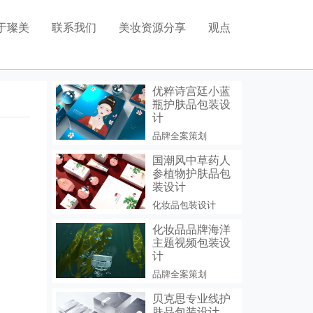
于璨美
联系我们
美妆资源分享
观点
化妆品模型分享
化妆品包装设计
美妆植物图片分享
优粹诗宫廷小蓝
瓶护肤品包装设
药品包装设计
计
品牌全案策划
食品包装设计
国潮风中草药人
参植物护肤品包
装设计
化妆品包装设计
化妆品品牌海洋
主题视频包装设
计
品牌全案策划
贝克思专业线护
肤品包装设计