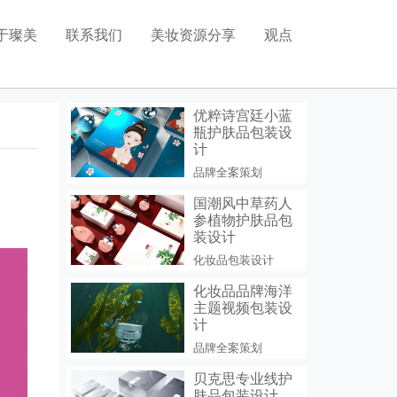
于璨美
联系我们
美妆资源分享
观点
化妆品模型分享
化妆品包装设计
美妆植物图片分享
优粹诗宫廷小蓝
瓶护肤品包装设
药品包装设计
计
品牌全案策划
食品包装设计
国潮风中草药人
参植物护肤品包
装设计
化妆品包装设计
化妆品品牌海洋
主题视频包装设
计
品牌全案策划
贝克思专业线护
肤品包装设计