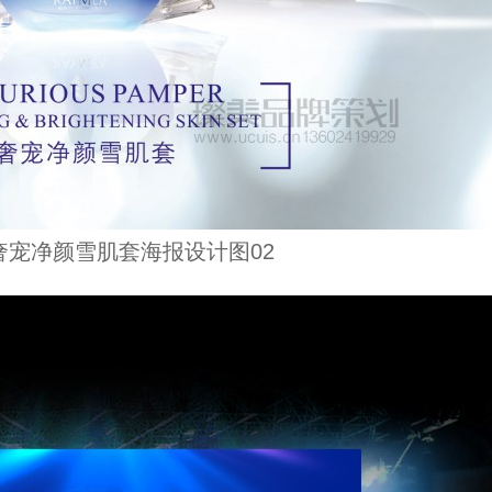
奢宠净颜雪肌套海报设计图02