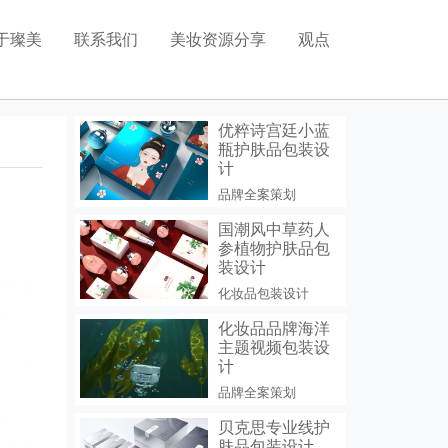
于璨美
联系我们
美妆资源分享
观点
化妆品模型分享
化妆品包装设计
美妆植物图片分享
优粹诗宫廷小蓝
瓶护肤品包装设
药品包装设计
计
品牌全案策划
食品包装设计
国潮风中草药人
参植物护肤品包
装设计
化妆品包装设计
化妆品品牌海洋
主题视频包装设
计
品牌全案策划
贝克思专业线护
肤品包装设计