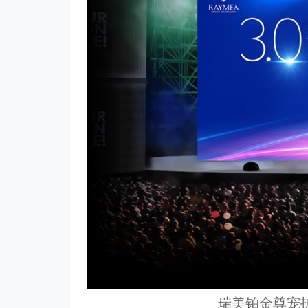
瑞美铂金尊宠